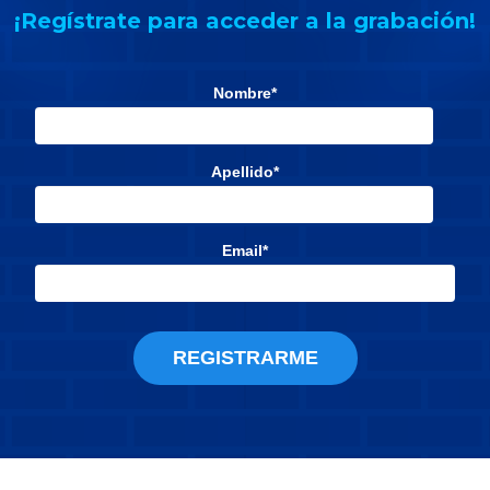
¡Regístrate para acceder a la grabación!
Nombre
*
Apellido
*
Email
*